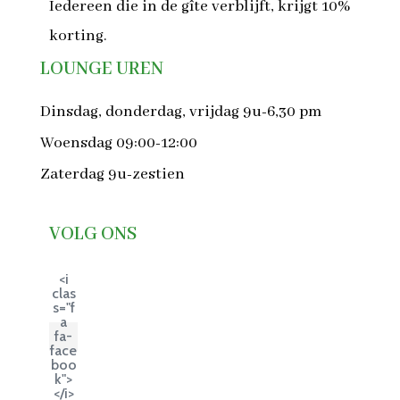
Iedereen die in de gîte verblijft, krijgt 10%
korting.
LOUNGE UREN
Dinsdag, donderdag, vrijdag 9u-6,30 pm
Woensdag 09:00-12:00
Zaterdag 9u-zestien
VOLG ONS
<i
clas
s="f
a
fa-
face
boo
k">
</i>