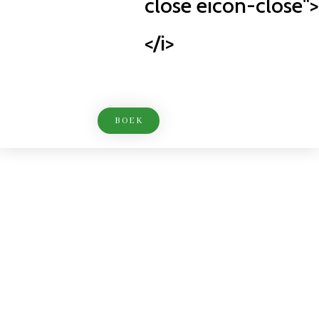
close eicon-close">
</i>
BOEK
Elodie kapsel
Welkom in de salon en ontspanningsruimte Elodie Coiffure
Onze tarieven